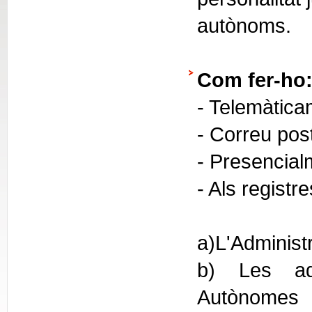
autònoms.
Com fer-ho
- Telemàtica
- Correu pos
- Presencial
- Als registr
a)L'Administ
b) Les adm
Autònomes