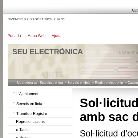
DIVENDRES 7 D'AGOST 2026,
7:16:36
Portada
|
Mapa Web
|
Ajuda
SEU ELECTRÒNICA
Us trobeu a:
Seu electrònica
»
Serveis en línia
»
Registre electrònic
»
Catàleg
L'Ajuntament
Sol·licitu
Serveis en línia
amb sac d
Tràmits e-Registre
Representacions
e-Tauler
Sol·licitud d'
e-Notum