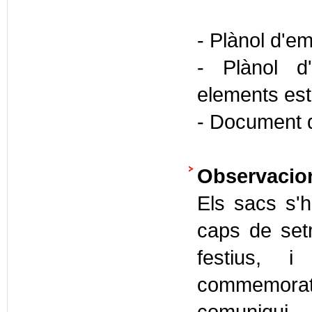
- Plànol d'e
- Plànol d
elements estr
- Document d
Observacio
Els sacs s'h
caps de set
festius, 
commemorati