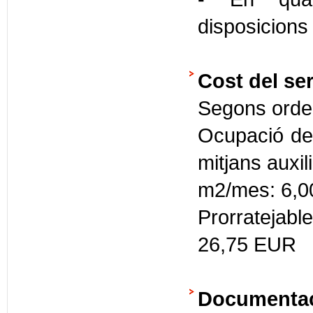
disposicions
Cost del ser
Segons orden
Ocupació del
mitjans auxil
m2/mes: 6,0
Prorratejab
26,75 EUR
Documentaci