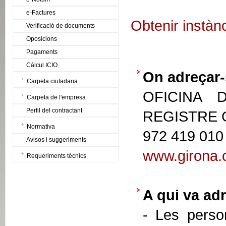
e-Factures
Obtenir instàn
Verificació de documents
Oposicions
Pagaments
Càlcul ICIO
On adreçar-
Carpeta ciutadana
OFICINA 
Carpeta de l'empresa
Perfil del contractant
REGISTRE
Normativa
972 419 010
Avisos i suggeriments
www.girona.c
Requeriments tècnics
A qui va adr
- Les person