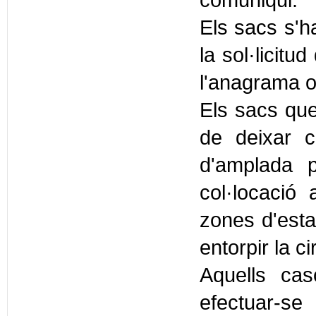
comuniqui.
Els sacs s'h
la sol·licitu
l'anagrama o
Els sacs que
de deixar 
d'amplada p
col·locació
zones d'esta
entorpir la ci
Aquells cas
efectuar-s