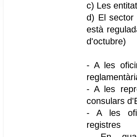
c) Les entita
d) El sector 
està regulada
d'octubre)
- A les ofic
reglamentàr
- A les repr
consulars d'
- A les ofi
registres
- En quals