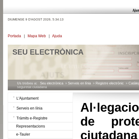
DIUMENGE 9 D'AGOST 2026,
5:34:13
Portada
|
Mapa Web
|
Ajuda
SEU ELECTRÒNICA
Us trobeu a:
Seu electrònica
»
Serveis en línia
»
Registre electrònic
»
Catàleg
seguretat ciutadana
L'Ajuntament
Al·legaci
Serveis en línia
de prot
Tràmits e-Registre
Representacions
ciutadana
e-Tauler