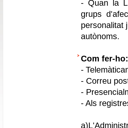
- Quan la Ll
grups d'afec
personalitat 
autònoms.
Com fer-ho
- Telemàtica
- Correu pos
- Presencial
- Als registr
a)L'Administ