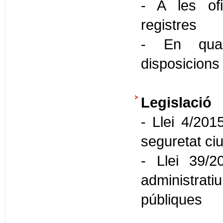
- A les ofi
registres
- En quals
disposicions
Legislació
- Llei 4/201
seguretat ci
- Llei 39/2
administra
públiques