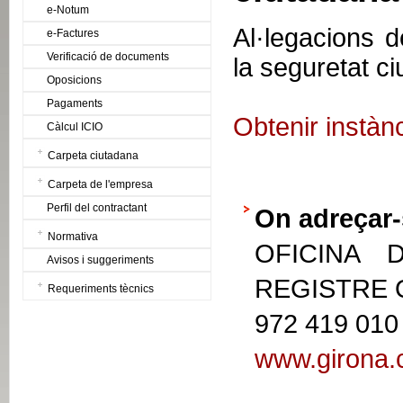
e-Notum
Al·legacions d
e-Factures
Verificació de documents
la seguretat c
Oposicions
Pagaments
Obtenir instàn
Càlcul ICIO
Carpeta ciutadana
Carpeta de l'empresa
Perfil del contractant
On adreçar-
Normativa
OFICINA 
Avisos i suggeriments
REGISTRE
Requeriments tècnics
972 419 010
www.girona.c