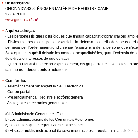
On adreçar-se:
OFICINA D'ASSISTÈNCIA EN MATÈRIA DE REGISTRE OAMR
972 419 010
www.girona.cat/ic
A qui va adreçat:
- Les persones físiques o jurídiques que tinguin capacitat d'obrar d'acord amb l
- Els/les menors d'edat per a l'exercici i la defensa d'aquells dels seus drets 
permesa per l'ordenament jurídic sense l'assistència de la persona que n'exerce
S'exceptua el supòsit dels/de les menors incapacitats/des, quan l'extensió de la i
dels drets o interessos de què es tracti.
- Quan la Llei així ho declari expressament, els grups d'afectats/des, les unions 
patrimonis independents o autònoms.
Com fer-ho:
- Telemàticament mitjançant la Seu Electrònica
- Correu postal
- Presencialment al Registre electrònic general
- Als registres electrònics generals de:
a)L'Administració General de l'Estat
b) Les administracions de les Comunitats Autònomes
c) Les entitats que integren l'Administració local
d) El sector públic institucional (la seva integració està regulada a l'article 2.2 d