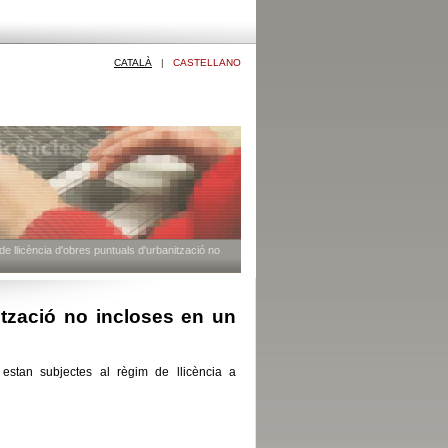
CATALÀ
|
CASTELLANO
de llicència d'obres puntuals d'urbanització no
nització no incloses en un
 estan subjectes al règim de llicència a