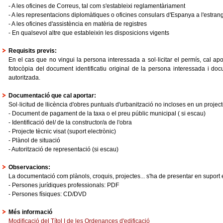
- A les oficines de Correus, tal com s'estableixi reglamentàriament
- A les representacions diplomàtiques o oficines consulars d'Espanya a l'estran
- A les oficines d'assistència en matèria de registres
- En qualsevol altre que estableixin les disposicions vigents
Requisits previs:
En el cas que no vingui la persona interessada a sol·licitar el permís, cal apo
fotocòpia del document identificatiu original de la persona interessada i docu
autoritzada.
Documentació que cal aportar:
Sol·licitud de llicència d'obres puntuals d'urbanització no incloses en un project
- Document de pagament de la taxa o el preu públic municipal ( si escau)
- Identificació del/ de la constructor/a de l'obra
- Projecte tècnic visat (suport electrònic)
- Plànol de situació
- Autorització de representació (si escau)
Observacions:
La documentació com plànols, croquis, projectes... s'ha de presentar en suport e
- Persones jurídiques professionals: PDF
- Persones físiques: CD/DVD
Més informació
Modificació del Títol I de les Ordenances d'edificació