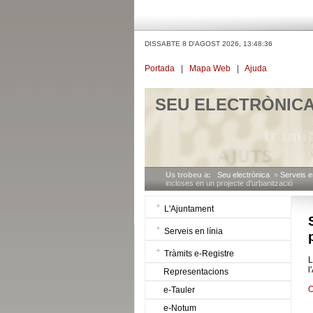
DISSABTE 8 D'AGOST 2026,
13:48:36
Portada
|
Mapa Web
|
Ajuda
SEU ELECTRÒNIC
Us trobeu a:
Seu electrònica
»
Serveis en
incloses en un projecte d'urbanització
L'Ajuntament
Serveis en línia
Tràmits e-Registre
L
l
Representacions
O
e-Tauler
e-Notum