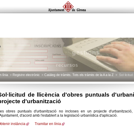
A
 línia
»
Registre electrònic
»
Catàleg de tràmits. Tots els tràmits de la A a la Z
» Sol·licitud 
Sol·licitud de llicència d'obres puntuals d'urba
projecte d'urbanització
es obres puntuals d'urbanització no incloses en un projecte d'urbanització,
'Ajuntament, d'acord amb l'establert a la legislació urbanística d'aplicació.
btenir instància
Tramitar en línia