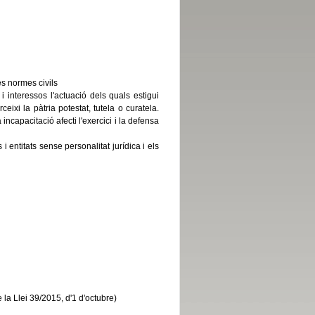
es normes civils
i interessos l'actuació dels quals estigui
ixi la pàtria potestat, tutela o curatela.
ncapacitació afecti l'exercici i la defensa
i entitats sense personalitat jurídica i els
e la Llei 39/2015, d'1 d'octubre)