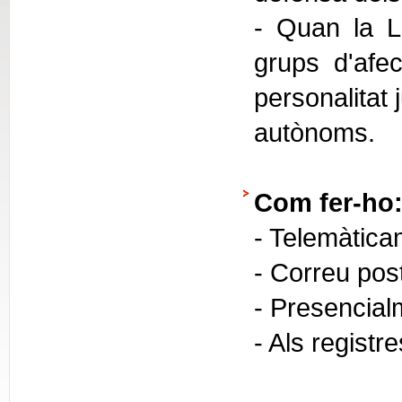
- Quan la Ll
grups d'afec
personalitat 
autònoms.
Com fer-ho
- Telemàtica
- Correu pos
- Presencial
- Als registr