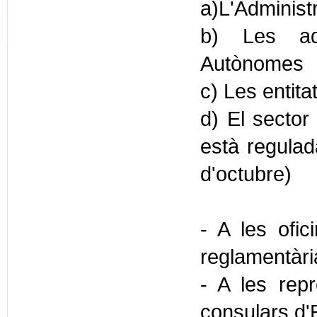
a)L'Administ
b) Les adm
Autònomes
c) Les entita
d) El sector 
està regulada
d'octubre)
- A les ofic
reglamentàr
- A les repr
consulars d'