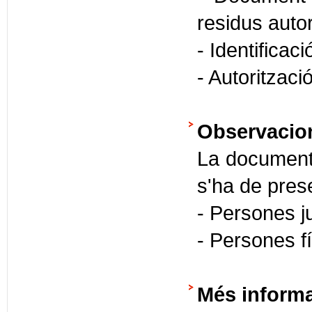
residus autor
- Identificaci
- Autoritzaci
Observacio
La documenta
s'ha de prese
- Persones j
- Persones 
Més inform