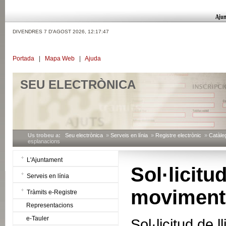
DIVENDRES 7 D'AGOST 2026,
12:17:48
Portada
|
Mapa Web
|
Ajuda
SEU ELECTRÒNICA
Us trobeu a:
Seu electrònica
»
Serveis en línia
»
Registre electrònic
»
Catàleg
esplanacions
L'Ajuntament
Sol·licit
Serveis en línia
moviments
Tràmits e-Registre
Representacions
e-Tauler
Sol·licitud de 