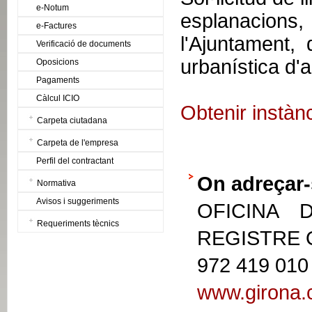
e-Notum
esplanacions,
e-Factures
l'Ajuntament, 
Verificació de documents
urbanística d'a
Oposicions
Pagaments
Càlcul ICIO
Obtenir instàn
Carpeta ciutadana
Carpeta de l'empresa
Perfil del contractant
On adreçar-
Normativa
Avisos i suggeriments
OFICINA 
Requeriments tècnics
REGISTRE
972 419 010
www.girona.c