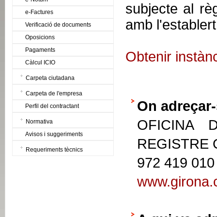
subjecte al rè
e-Factures
amb l'establert
Verificació de documents
Oposicions
Pagaments
Obtenir instàn
Càlcul ICIO
Carpeta ciutadana
Carpeta de l'empresa
On adreçar-
Perfil del contractant
OFICINA 
Normativa
Avisos i suggeriments
REGISTRE
Requeriments tècnics
972 419 010
www.girona.c