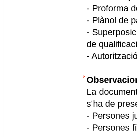
- Proforma d
- Plànol de pa
- Superposici
de qualifica
- Autoritzaci
Observacio
La documenta
s'ha de prese
- Persones j
- Persones 