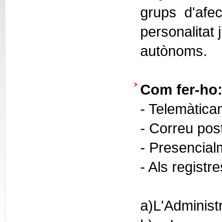
grups d'afec
personalitat 
autònoms.
Com fer-ho
- Telemàtica
- Correu pos
- Presencial
- Als registr
a)L'Administ