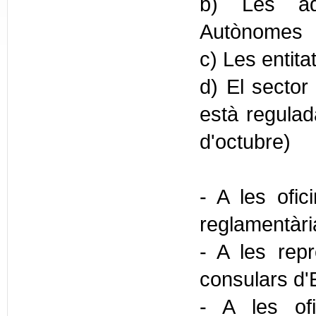
b) Les adm
Autònomes
c) Les entita
d) El sector 
està regulada
d'octubre)
- A les ofic
reglamentàr
- A les repr
consulars d'
- A les ofi