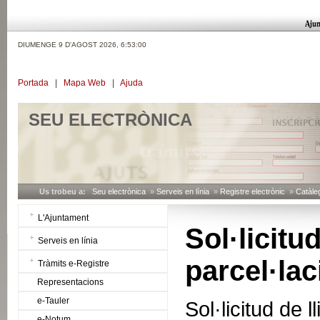
DIUMENGE 9 D'AGOST 2026,
6:53:01
Portada
|
Mapa Web
|
Ajuda
SEU ELECTRÒNICA
Us trobeu a:
Seu electrònica
»
Serveis en línia
»
Registre electrònic
»
Catàleg
L'Ajuntament
Sol·lic
Serveis en línia
parcel·lac
Tràmits e-Registre
Representacions
e-Tauler
Sol·licitud de 
e-Notum