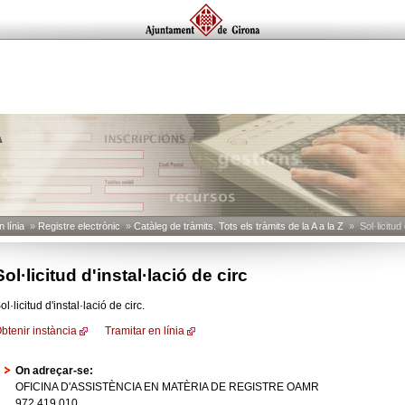
A
 línia
»
Registre electrònic
»
Catàleg de tràmits. Tots els tràmits de la A a la Z
» Sol·licitud d
Sol·licitud d'instal·lació de circ
ol·licitud d'instal·lació de circ.
btenir instància
Tramitar en línia
On adreçar-se:
OFICINA D'ASSISTÈNCIA EN MATÈRIA DE REGISTRE OAMR
972 419 010