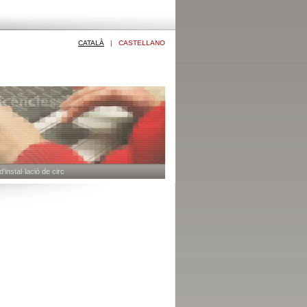
CATALÀ
|
CASTELLANO
'instal·lació de circ