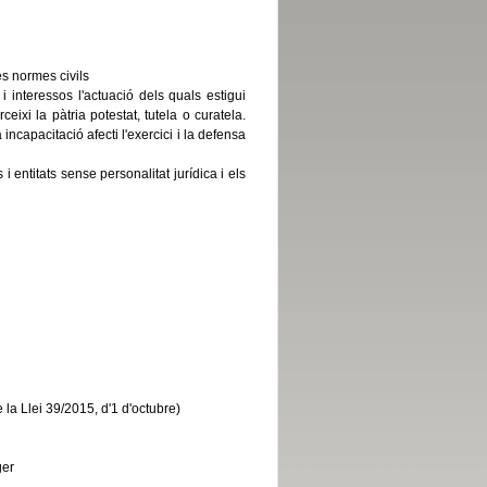
es normes civils
i interessos l'actuació dels quals estigui
ixi la pàtria potestat, tutela o curatela.
ncapacitació afecti l'exercici i la defensa
i entitats sense personalitat jurídica i els
e la Llei 39/2015, d'1 d'octubre)
ger