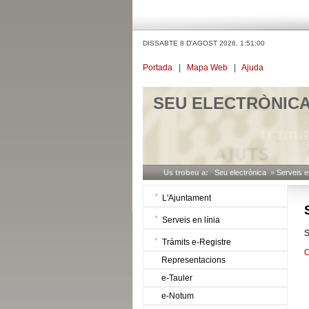
DISSABTE 8 D'AGOST 2026,
1:51:00
Portada
|
Mapa Web
|
Ajuda
SEU ELECTRÒNIC
Us trobeu a:
Seu electrònica
»
Serveis en
L'Ajuntament
Serveis en línia
S
Tràmits e-Registre
O
Representacions
e-Tauler
e-Notum