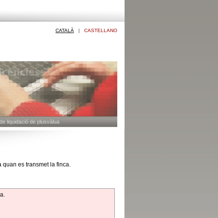
CATALÀ
|
CASTELLANO
de liquidació de plusvàlua
 quan es transmet la finca.
ia.