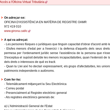
Accés a l'Oficina Virtual Tributària
On adreçar-se:
OFICINA D'ASSISTÈNCIA EN MATÈRIA DE REGISTRE OAMR
972 419 010
www.girona.cat/ic
A qui va adreçat:
- Les persones físiques o jurídiques que tinguin capacitat d'obrar d'acord amb l
- Els/les menors d'edat per a l'exercici i la defensa d'aquells dels seus drets 
permesa per l'ordenament jurídic sense l'assistència de la persona que n'exerce
S'exceptua el supòsit dels/de les menors incapacitats/des, quan l'extensió de la i
dels drets o interessos de què es tracti.
- Quan la Llei així ho declari expressament, els grups d'afectats/des, les unions 
patrimonis independents o autònoms.
Com fer-ho:
- Telemàticament mitjançant la Seu Electrònica
- Correu postal
- Presencialment al Registre electrònic general
- Als registres electrònics generals de:
a) L'Administració General de l'Estat