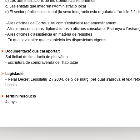
b) Les administracions de les Comunitats Autònomes
c) Les entitats que integren l'Administració local
d) El sector públic institucional (la seva integració està regulada a l'article 2.2 d
- A les oficines de Correus, tal com s'estableixi reglamentàriament
- A les representacions diplomàtiques o oficines consulars d'Espanya a l'estran
- A les oficines d'assistència en matèria de registres
- En qualsevol altre que estableixin les disposicions vigents
Documentació que cal aportar:
Sol·licitud de liquidació de plusvàlua:
- Escriptura de compravenda de l'habitatge
Legislació
- Reial Decret Legislatiu 2 / 2004, de 5 de març, pel qual s'aprova el text re
Locals.
Termini resolució
4 anys