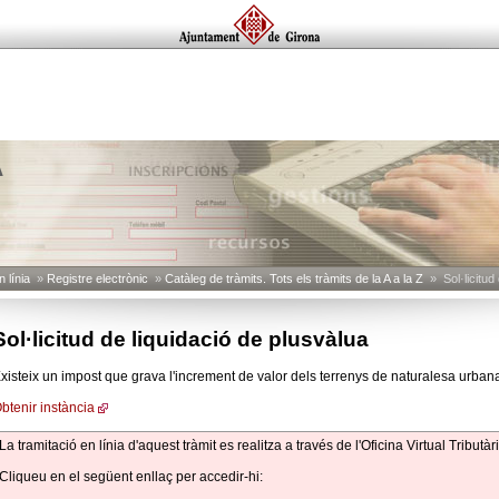
A
 línia
»
Registre electrònic
»
Catàleg de tràmits. Tots els tràmits de la A a la Z
» Sol·licitud 
Sol·licitud de liquidació de plusvàlua
xisteix un impost que grava l'increment de valor dels terrenys de naturalesa urbana
btenir instància
La tramitació en línia d'aquest tràmit es realitza a través de l'Oficina Virtual Tributàr
Cliqueu en el següent enllaç per accedir-hi: