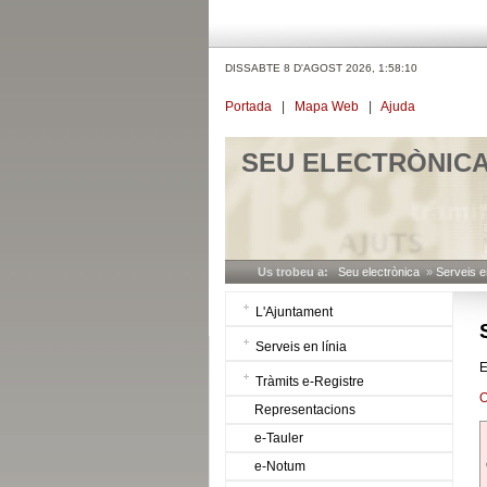
DISSABTE 8 D'AGOST 2026,
1:58:10
Portada
|
Mapa Web
|
Ajuda
SEU ELECTRÒNIC
Us trobeu a:
Seu electrònica
»
Serveis en
L'Ajuntament
Serveis en línia
E
Tràmits e-Registre
O
Representacions
e-Tauler
e-Notum