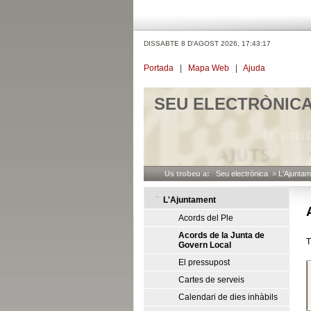
DISSABTE 8 D'AGOST 2026,
17:43:18
Portada
|
Mapa Web
|
Ajuda
SEU ELECTRÒNIC
Us trobeu a:
Seu electrònica
»
L'Ajuntam
L'Ajuntament
Acords del Ple
Acords de la Junta de
T
Govern Local
El pressupost
Cartes de serveis
Calendari de dies inhàbils