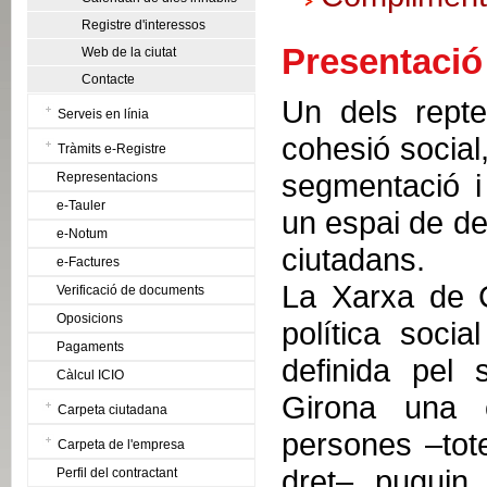
Registre d'interessos
Presentació
Web de la ciutat
Contacte
Un dels repte
Serveis en línia
cohesió social,
Tràmits e-Registre
segmentació i
Representacions
e-Tauler
un espai de de
e-Notum
ciutadans.
e-Factures
La Xarxa de C
Verificació de documents
Oposicions
política soci
Pagaments
definida pel 
Càlcul ICIO
Girona una c
Carpeta ciutadana
persones –tote
Carpeta de l'empresa
dret– puguin
Perfil del contractant