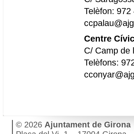
Telèfon: 972
ccpalau@ajgi
Centre Cívi
C/ Camp de l
Telèfons: 97
cconyar@ajg
© 2026
Ajuntament de Girona