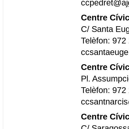
ccpedret@ajg
Centre Cívi
C/ Santa Eug
Telèfon: 972
ccsantaeuge
Centre Cívi
Pl. Assumpci
Telèfon: 972
ccsantnarcis
Centre Cívic
C/ Saragossa