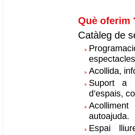
Què oferim 
Catàleg de s
Programac
espectacles, 
Acollida, in
Suport a l
d’espais, co
Acolliment
autoajuda.
Espai lliu