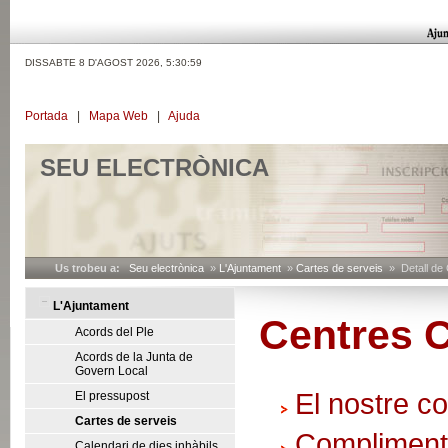
DISSABTE 8 D'AGOST 2026,
5:31:00
Portada
|
Mapa Web
|
Ajuda
SEU ELECTRÒNICA
Us trobeu a:
Seu electrònica
»
L'Ajuntament
»
Cartes de serveis
» Detall de 
L'Ajuntament
Centres C
Acords del Ple
Acords de la Junta de
Govern Local
El nostre 
El pressupost
Cartes de serveis
Compliment
Calendari de dies inhàbils