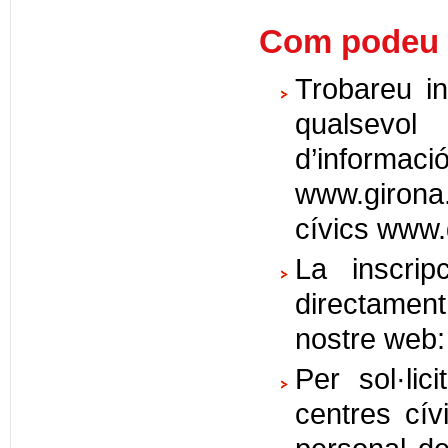
Com podeu a
Trobareu in
qualsevol
d’informac
www.girona
cívics www.g
La inscrip
directament 
nostre web:
Per sol·lic
centres cív