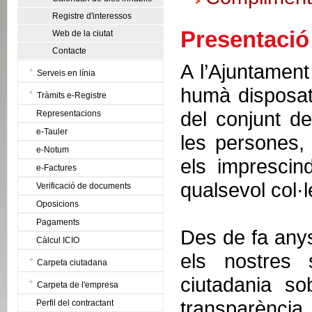
Registre d'interessos
Presentació
Web de la ciutat
Contacte
A l’Ajuntamen
Serveis en línia
humà disposat
Tràmits e-Registre
del conjunt de
Representacions
e-Tauler
les persones, 
e-Notum
els imprescin
e-Factures
qualsevol col·l
Verificació de documents
Oposicions
Pagaments
Des de fa anys
Càlcul ICIO
els nostres 
Carpeta ciutadana
ciutadania sob
Carpeta de l'empresa
transparència, 
Perfil del contractant