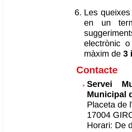
Les queixes 
en un ter
suggerime
electrònic 
màxim de
3 
Contacte
Servei Mu
Municipal 
Placeta de l'
17004 GIR
Horari: De d