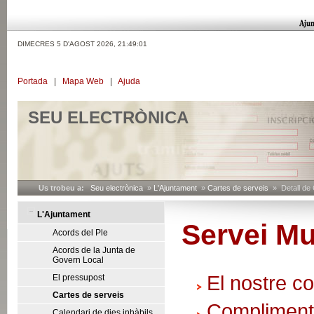
DIMECRES 5 D'AGOST 2026,
21:49:02
Portada
|
Mapa Web
|
Ajuda
SEU ELECTRÒNICA
Us trobeu a:
Seu electrònica
»
L'Ajuntament
»
Cartes de serveis
» Detall de 
L'Ajuntament
Servei Mu
Acords del Ple
Acords de la Junta de
Govern Local
El nostre 
El pressupost
Cartes de serveis
Compliment
Calendari de dies inhàbils