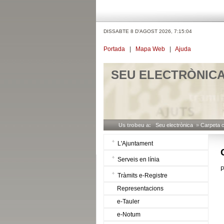
DISSABTE 8 D'AGOST 2026,
7:15:04
Portada
|
Mapa Web
|
Ajuda
SEU ELECTRÒNIC
Us trobeu a:
Seu electrònica
»
Carpeta 
L'Ajuntament
Serveis en línia
P
Tràmits e-Registre
Representacions
e-Tauler
e-Notum