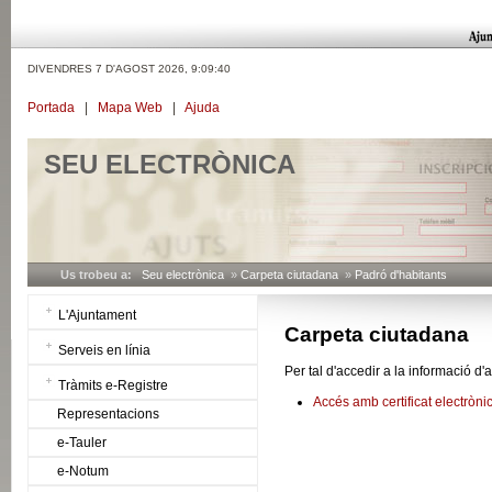
DIVENDRES 7 D'AGOST 2026,
9:09:40
Portada
|
Mapa Web
|
Ajuda
SEU ELECTRÒNICA
Us trobeu a:
Seu electrònica
»
Carpeta ciutadana
»
Padró d'habitants
L'Ajuntament
Carpeta ciutadana
Serveis en línia
Per tal d'accedir a la informació d
Tràmits e-Registre
Accés amb certificat electròni
Representacions
e-Tauler
e-Notum