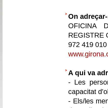
On adreçar-
OFICINA 
REGISTRE
972 419 010
www.girona.c
A qui va adr
- Les person
capacitat d'
- Els/les men