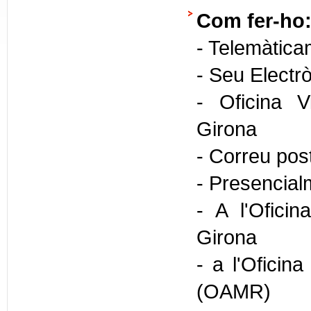
Com fer-ho
- Telemàtica
- Seu Electr
- Oficina V
Girona
- Correu pos
- Presencial
- A l'Ofici
Girona
- a l'Oficin
(OAMR)