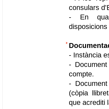
consulars d'
- En quals
disposicions
Documentaci
- Instància e
- Document i
compte.
- Document q
(còpia llibre
que acrediti la