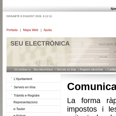
DISSABTE 8 D'AGOST 2026,
6:12:12
Portada
|
Mapa Web
|
Ajuda
SEU ELECTRÒNICA
Us trobeu a:
Seu electrònica
»
Serveis en línia
»
Registre electrònic
»
Catàleg
L'Ajuntament
Comunicat
Serveis en línia
Tràmits e-Registre
La forma ràp
Representacions
impostos i le
e-Tauler
e-Notum