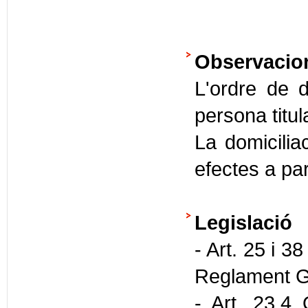
Observacio
L'ordre de d
persona titul
La domiciliac
efectes a par
Legislació
- Art. 25 i 3
Reglament G
- Art. 23.4 