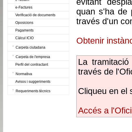
evitant desp
e-Factures
quan s'ha de 
Verificació de documents
través d'un co
Oposicions
Pagaments
Càlcul ICIO
Obtenir instàn
Carpeta ciutadana
Carpeta de l'empresa
La tramitació 
Perfil del contractant
través de l'Ofi
Normativa
Avisos i suggeriments
Cliqueu en el 
Requeriments tècnics
Accés a l'Ofici