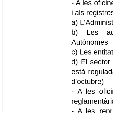
- A les ofici
i als registr
a) L'Administ
b) Les adm
Autònomes
c) Les entita
d) El sector 
està regulada
d'octubre)
- A les ofic
reglamentàr
- A les repr