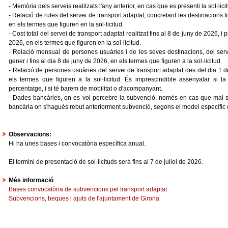
- Memòria dels serveis realitzats l'any anterior, en cas que es presenti la sol·li
- Relació de rutes del servei de transport adaptat, concretant les destinacions fi
en els termes que figuren en la sol·licitud.
- Cost total del servei de transport adaptat realitzat fins al 8 de juny de 2026, i
2026, en els termes que figuren en la sol·licitud.
- Relació mensual de persones usuàries i de les seves destinacions, del serv
gener i fins al dia 8 de juny de 2026, en els termes que figuren a la sol·licitud.
- Relació de persones usuàries del servei de transport adaptat des del dia 1 d
els termes que figuren a la sol·licitud. És imprescindible assenyalar si la 
percentatge, i si té barem de mobilitat o d'acompanyant.
- Dades bancàries, on es vol percebre la subvenció, només en cas que mai s'h
bancària on s'hagués rebut anteriorment subvenció, segons el model específic d
Observacions:
Hi ha unes bases i convocatòria específica anual.
El termini de presentació de sol·licituds serà fins al 7 de juliol de 2026.
Més informació
Bases convocatòria de subvencions pel transport adaptat
Subvencions, beques i ajuts de l'ajuntament de Girona