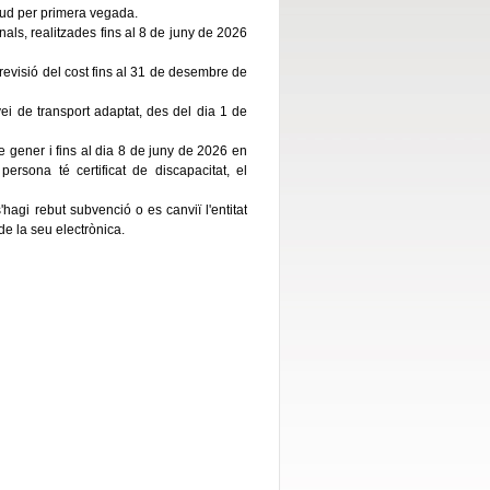
citud per primera vegada.
nals, realitzades fins al 8 de juny de 2026
 previsió del cost fins al 31 de desembre de
ei de transport adaptat, des del dia 1 de
e gener i fins al dia 8 de juny de 2026 en
persona té certificat de discapacitat, el
agi rebut subvenció o es canviï l'entitat
e la seu electrònica.