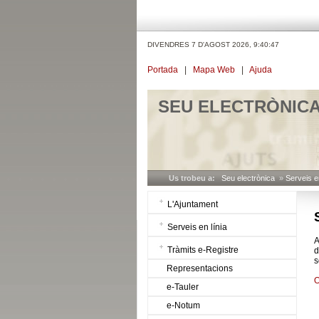
DIVENDRES 7 D'AGOST 2026,
9:40:47
Portada
|
Mapa Web
|
Ajuda
SEU ELECTRÒNIC
Us trobeu a:
Seu electrònica
»
Serveis en
L'Ajuntament
Serveis en línia
A
Tràmits e-Registre
d
s
Representacions
O
e-Tauler
e-Notum