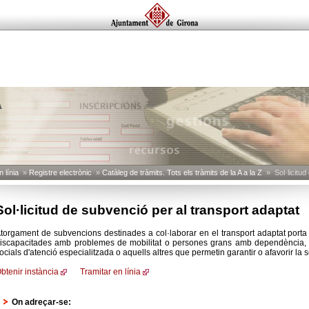
A
 línia
»
Registre electrònic
»
Catàleg de tràmits. Tots els tràmits de la A a la Z
» Sol·licitud
Sol·licitud de subvenció per al transport adaptat
torgament de subvencions destinades a col·laborar en el transport adaptat porta 
iscapacitades amb problemes de mobilitat o persones grans amb dependència, per
ocials d'atenció especialitzada o aquells altres que permetin garantir o afavorir la s
btenir instància
Tramitar en línia
On adreçar-se: