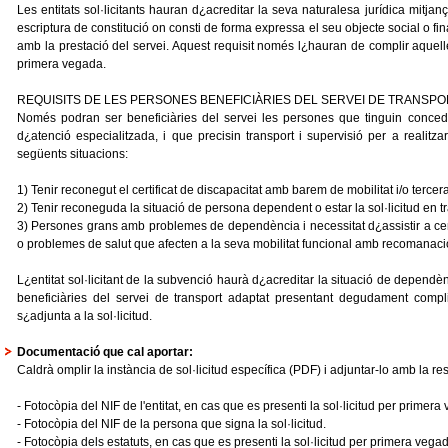
Les entitats sol·licitants hauran d¿acreditar la seva naturalesa jurídica mitjan
escriptura de constitució on consti de forma expressa el seu objecte social o fi
amb la prestació del servei. Aquest requisit només l¿hauran de complir aquelles
primera vegada.
REQUISITS DE LES PERSONES BENEFICIÀRIES DEL SERVEI DE TRANSPO
Només podran ser beneficiàries del servei les persones que tinguin concedi
d¿atenció especialitzada, i que precisin transport i supervisió per a realitz
següents situacions:
1) Tenir reconegut el certificat de discapacitat amb barem de mobilitat i/o terce
2) Tenir reconeguda la situació de persona dependent o estar la sol·licitud en tr
3) Persones grans amb problemes de dependència i necessitat d¿assistir a cen
o problemes de salut que afecten a la seva mobilitat funcional amb recomanació
L¿entitat sol·licitant de la subvenció haurà d¿acreditar la situació de dependèn
beneficiàries del servei de transport adaptat presentant degudament com
s¿adjunta a la sol·licitud.
Documentació que cal aportar:
Caldrà omplir la instància de sol·licitud específica (PDF) i adjuntar-lo amb la 
- Fotocòpia del NIF de l'entitat, en cas que es presenti la sol·licitud per primera
- Fotocòpia del NIF de la persona que signa la sol·licitud.
- Fotocòpia dels estatuts, en cas que es presenti la sol·licitud per primera vega