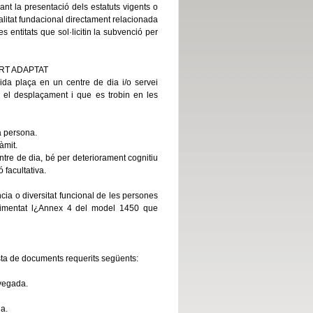
çant la presentació dels estatuts vigents o
nalitat fundacional directament relacionada
 entitats que sol·licitin la subvenció per
RT ADAPTAT
da plaça en un centre de dia i/o servei
ar el desplaçament i que es trobin en les
ra persona.
àmit.
tre de dia, bé per deteriorament cognitiu
 facultativa.
cia o diversitat funcional de les persones
plimentat l¿Annex 4 del model 1450 que
resta de documents requerits següents:
 vegada.
da.