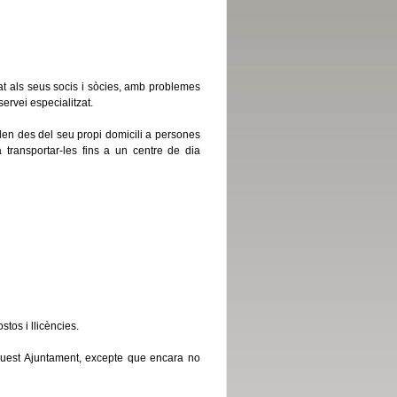
at als seus socis i sòcies, amb problemes
ervei especialitzat.
ullen des del seu propi domicili a persones
ransportar-les fins a un centre de dia
tos i llicències.
aquest Ajuntament, excepte que encara no