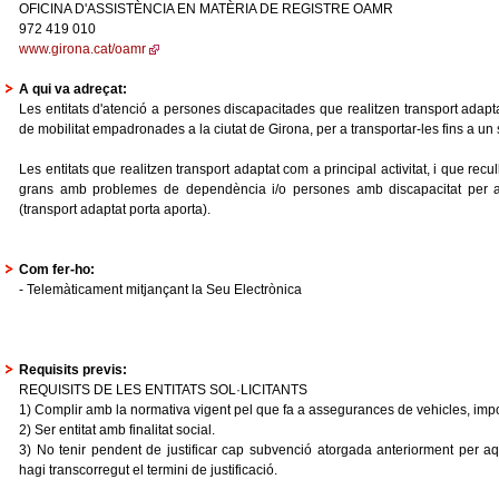
OFICINA D'ASSISTÈNCIA EN MATÈRIA DE REGISTRE OAMR
972 419 010
www.girona.cat/oamr
A qui va adreçat:
Les entitats d'atenció a persones discapacitades que realitzen transport adapt
de mobilitat empadronades a la ciutat de Girona, per a transportar-les fins a un s
Les entitats que realitzen transport adaptat com a principal activitat, i que rec
grans amb problemes de dependència i/o persones amb discapacitat per a t
(transport adaptat porta aporta).
Com fer-ho:
- Telemàticament mitjançant la Seu Electrònica
Requisits previs:
REQUISITS DE LES ENTITATS SOL·LICITANTS
1) Complir amb la normativa vigent pel que fa a assegurances de vehicles, impos
2) Ser entitat amb finalitat social.
3) No tenir pendent de justificar cap subvenció atorgada anteriorment per 
hagi transcorregut el termini de justificació.