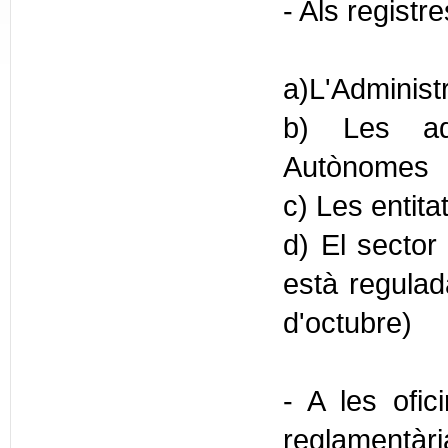
- Als registr
a)L'Administ
b) Les adm
Autònomes
c) Les entita
d) El sector 
està regulada
d'octubre)
- A les ofic
reglamentàr