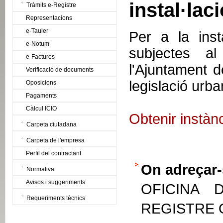
instal·lac
Tràmits e-Registre
Representacions
e-Tauler
Per a la inst
e-Notum
subjectes a
e-Factures
l'Ajuntament d
Verificació de documents
legislació urba
Oposicions
Pagaments
Càlcul ICIO
Obtenir instàn
Carpeta ciutadana
Carpeta de l'empresa
Perfil del contractant
On adreçar-
Normativa
Avisos i suggeriments
OFICINA 
Requeriments tècnics
REGISTRE