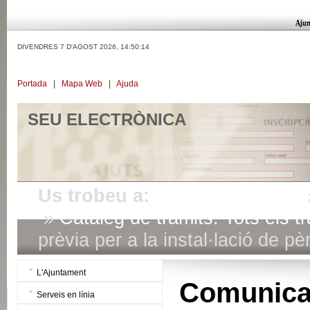
DIVENDRES 7 D'AGOST 2026,
14:50:15
Portada
|
Mapa Web
|
Ajuda
SEU ELECTRÒNICA
Us trobeu a:
Seu electrònica
»
Catàleg de tràmits. Tots els tr
prèvia per a la instal·lació de pè
L'Ajuntament
Comunic
Serveis en línia