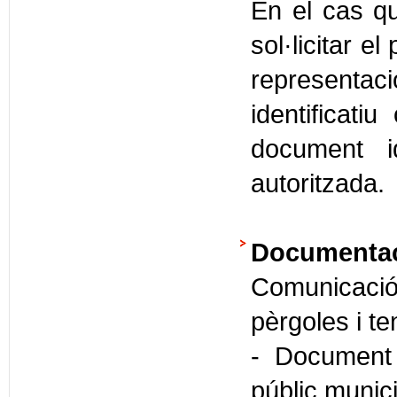
En el cas qu
sol·licitar e
representa
identificati
document id
autoritzada.
Documentaci
Comunicaci
pèrgoles i te
- Document
públic munici