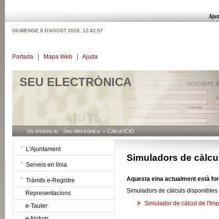
DIUMENGE 9 D'AGOST 2026,
12:42:57
Portada
|
Mapa Web
|
Ajuda
SEU ELECTRÒNICA
Us trobeu a:
Seu electrònica
»
Càlcul ICIO
L'Ajuntament
Simuladors de càlcu
Serveis en línia
Aquesta eina actualment està for
Tràmits e-Registre
Simuladors de càlculs disponibles
Representacions
Simulador de càlcul de l'Imp
e-Tauler
e-Notum