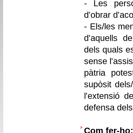
- Les perso
d'obrar d'ac
- Els/les men
d'aquells de
dels quals e
sense l'assis
pàtria potes
supòsit dels
l'extensió de
defensa dels 
Com fer-ho