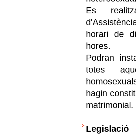
Es realitz
d'Assistènc
horari de d
hores.
Podran inst
totes aqu
homosexuals 
hagin consti
matrimonial.
Legislació