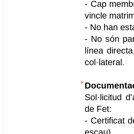
- Cap membre
vincle matri
- No han est
- No són par
línea direct
col·lateral.
Documentaci
Sol·licitud d
de Fet:
- Certificat 
escau)