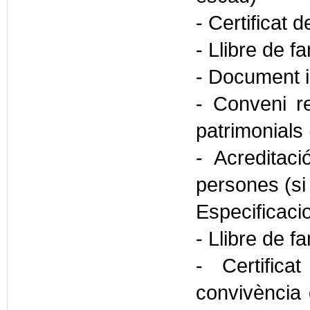
- Certificat 
- Llibre de fa
- Document i
- Conveni re
patrimonials 
- Acreditaci
persones (si
Especificaci
- Llibre de f
- Certifica
convivència 