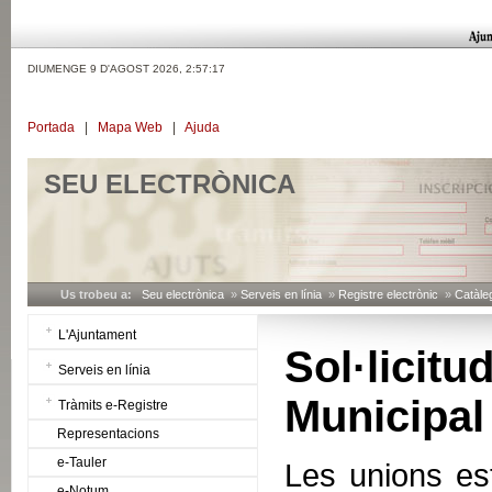
DIUMENGE 9 D'AGOST 2026,
2:57:18
Portada
|
Mapa Web
|
Ajuda
SEU ELECTRÒNICA
Us trobeu a:
Seu electrònica
»
Serveis en línia
»
Registre electrònic
»
Catàleg
L'Ajuntament
Sol·lici
Serveis en línia
Municipal
Tràmits e-Registre
Representacions
e-Tauler
Les unions es
e-Notum