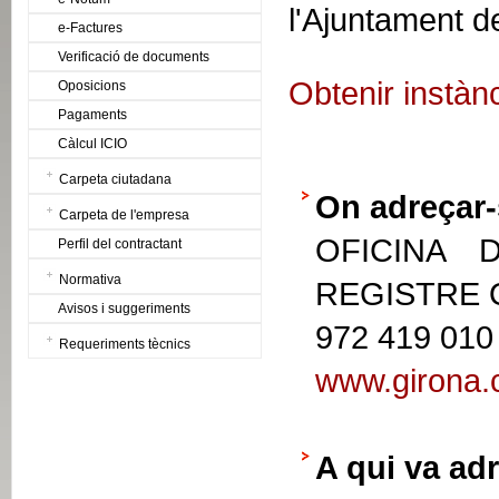
l'Ajuntament d
e-Factures
Verificació de documents
Obtenir instàn
Oposicions
Pagaments
Càlcul ICIO
Carpeta ciutadana
On adreçar-
Carpeta de l'empresa
OFICINA 
Perfil del contractant
Normativa
REGISTRE
Avisos i suggeriments
972 419 010
Requeriments tècnics
www.girona.c
A qui va adr