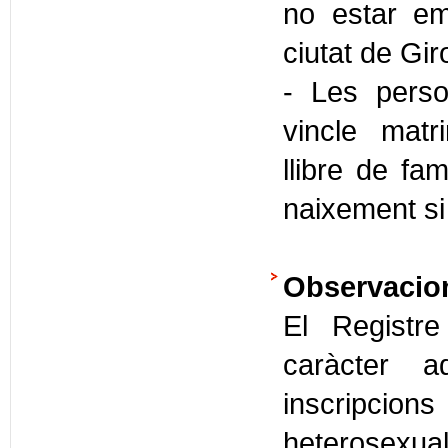
no estar em
ciutat de Gir
- Les perso
vincle matr
llibre de famí
naixement si e
Observacio
El Registr
caràcter a
inscripcio
heterosexual