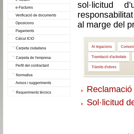
sol·licitud 
e-Factures
responsabilitat
Verificació de documents
al marge del p
Oposicions
Pagaments
Càlcul ICIO
Al·legacions
Comuni
Carpeta ciutadana
Tramitació d'activitats
Carpeta de l'empresa
Perfil del contractant
Tràmits d'obres
Normativa
Avisos i suggeriments
Reclamació
Requeriments tècnics
Sol·licitud