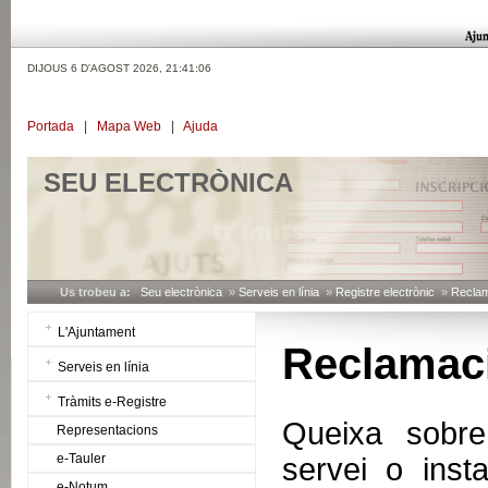
DIJOUS 6 D'AGOST 2026,
21:41:06
Portada
|
Mapa Web
|
Ajuda
SEU ELECTRÒNICA
Us trobeu a:
Seu electrònica
»
Serveis en línia
»
Registre electrònic
»
Recla
L'Ajuntament
Reclamac
Serveis en línia
Tràmits e-Registre
Queixa sobre 
Representacions
e-Tauler
servei o insta
e-Notum